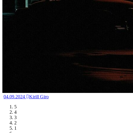
04.09.2024
Kirill Giro
5
4
3
2
1