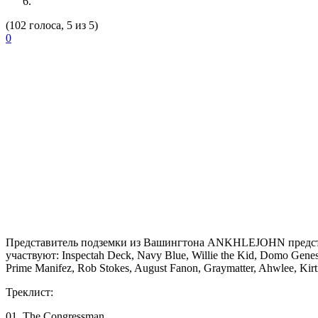
(102 голоса, 5 из 5)
0
Представитель подземки из Вашингтона
ANKHLEJOHN
предст
участвуют: Inspectah Deck, Navy Blue, Willie the Kid, Domo Genes
Prime Manifez, Rob Stokes, August Fanon, Graymatter, Ahwlee, Kirt
Треклист:
01. The Congressman