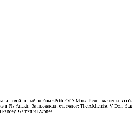
авил свой новый альбом «Pride Of A Man». Релиз включил в себя 
is и Fly Anakin. За продакшн отвечают: The Alchemist, V Don, Stati
i Pandey, Garnxtt и Ewonee.