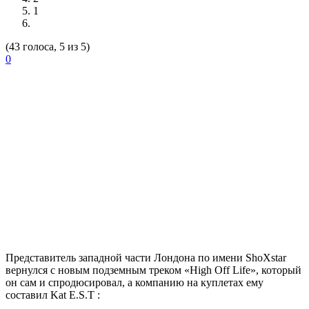
1
(43 голоса, 5 из 5)
0
Представитель западной части Лондона по имени
ShoXstar
вернулся с новым подземным треком
«High Off Life»,
который
он сам и спродюсировал, а компанию на куплетах ему
составил
Kat E.S.T :