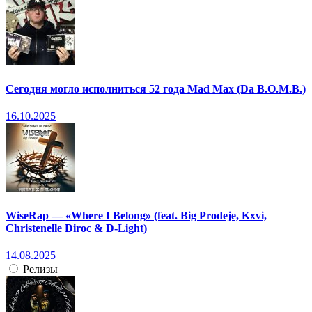
Сегодня могло исполниться 52 года Mad Max (Da B.O.M.B.)
16.10.2025
WiseRap — «Where I Belong» (feat. Big Prodeje, Kxvi,
Christenelle Diroc & D-Light)
14.08.2025
Релизы