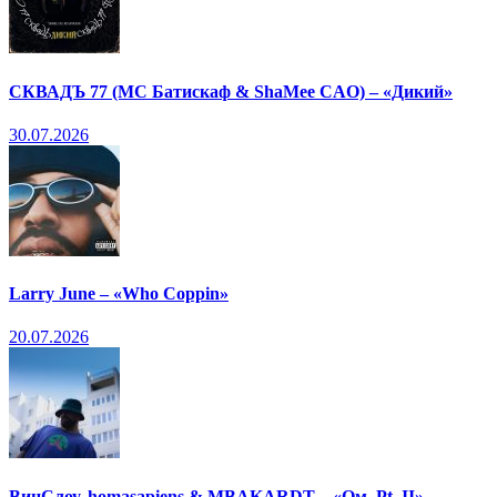
СКВАДЪ 77 (МС Батискаф & ShaMee CAO) – «Дикий»
30.07.2026
Larry June – «Who Coppin»
20.07.2026
ВинСлоу, homasapiens & MBAKARDT – «Ом, Pt. II»