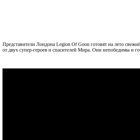
Представители Лондона
Legion Of Goon
готовят на лето свежи
от двух супер-героев и спасителей Мира. Они непобедимы и г