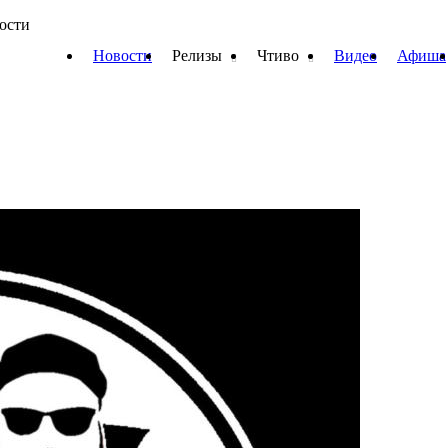
вости
Новости
Релизы
Чтиво
Видео
Афиша