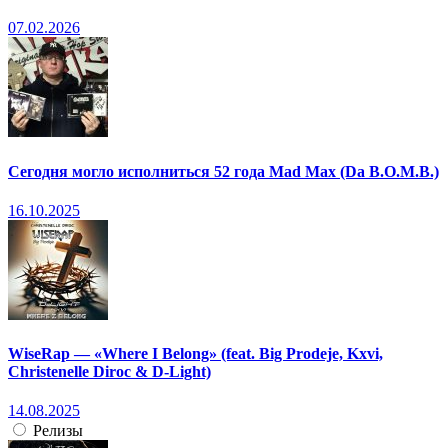
07.02.2026
Сегодня могло исполниться 52 года Mad Max (Da B.O.M.B.)
16.10.2025
WiseRap — «Where I Belong» (feat. Big Prodeje, Kxvi,
Christenelle Diroc & D-Light)
14.08.2025
Релизы