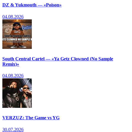
DZ & Yukmouth — «Poison»
04.08.2026
South Central Cartel — «Ya Getz Clowned (No Sample
Remix)»
04.08.2026
VERZUZ: The Game vs YG
30.07.2026