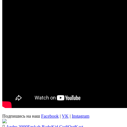
Подпишись на наш
Facebook
|
VK
|
Instagram
Andre 3000
Erykah Badu
Kid Cudi
OutKast