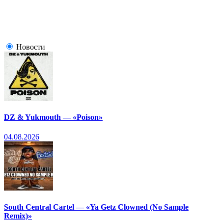
Новости
DZ & Yukmouth — «Poison»
04.08.2026
South Central Cartel — «Ya Getz Clowned (No Sample
Remix)»