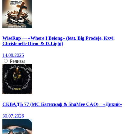
WiseRap — «Where I Belong» (feat. Big Prodeje, Kxvi,
Christenelle Diroc & D-Light)
14.08.2025
Релизы
СКВАДЪ 77 (МС Батискаф & ShaMee CAO) – «Дикий»
30.07.2026