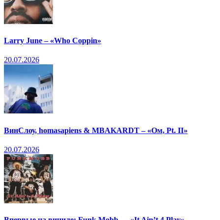
Larry June – «Who Coppin»
20.07.2026
ВинСлоу, homasapiens & MBAKARDT – «Ом, Pt. II»
20.07.2026
Впервые на виниле: Funk Mobb — «It Ain’t 4 Play»