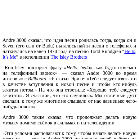
Andre 3000
сказал, что идея песни родилась тогда, когда он и
Seven
(его сын от
Badu
) пытались найти песни о телефонах и
наткнулись на кавер 1974 года на песню
Todd Rundgren
“
Hello,
It’s Me
”
в исполнении
The Isley Brothers
“
Ron Isley
повторяет фразу
«Hello, hello»
, как будто отвечает
на телефонный звонок», — сказал
Andre 3000
во время
интервью с
Billboard
. «Я сказал
Эрике
: «Тебе следует взять это
в качестве вступления к новой песне и чтобы кто-нибудь
зачитал потом.» На что она ответила: «Хорошо, тебе следует
зачитать». Я счастлив, что это случилось. Мы отличный дуэт
сделали, к тому же многие не слышали от нас давненько чего-
нибудь нового»
Andre 3000
также сказал, что продолжает делать новую
музыку помимо съёмок в фильмах и на телевидении.
«Эти условия располагают к тому, чтобы начать делать новую
музыку», — сказал
Andre 3000
по поводу своей работы на