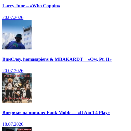
Larry June – «Who Coppin»
20.07.2026
ВинСлоу, homasapiens & MBAKARDT – «Ом, Pt. II»
20.07.2026
Впервые на виниле: Funk Mobb — «It Ain’t 4 Play»
18.07.2026