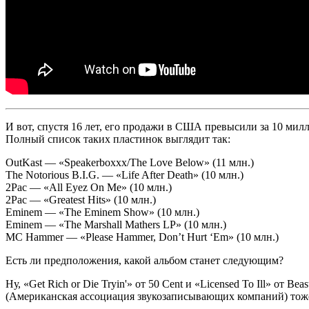
И вот, спустя 16 лет, его продажи в США превысили за 10 мил
Полный список таких пластинок выглядит так:
OutKast — «Speakerboxxx/The Love Below» (11 млн.)
The Notorious B.I.G. — «Life After Death» (10 млн.)
2Pac — «All Eyez On Me» (10 млн.)
2Pac — «Greatest Hits» (10 млн.)
Eminem — «The Eminem Show» (10 млн.)
Eminem — «The Marshall Mathers LP» (10 млн.)
MC Hammer — «Please Hammer, Don’t Hurt ‘Em» (10 млн.)
Есть ли предположения, какой альбом станет следующим?
Ну,
«Get Rich or Die Tryin'»
от
50 Cent
и
«Licensed To Ill»
от
Beas
(Американская ассоциация звукозаписывающих компаний) тоже