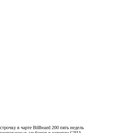
строчку в чарте
Billboard 200
пять недель
ифицированных альбомов в истории США.