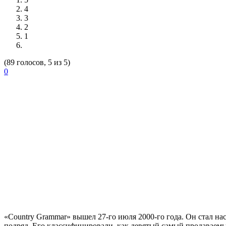
4
3
2
1
(89 голосов, 5 из 5)
0
«Country Grammar»
вышел 27-го июля 2000-го года. Он стал н
подряд. Его классифицировали, как девятый самый продаваем