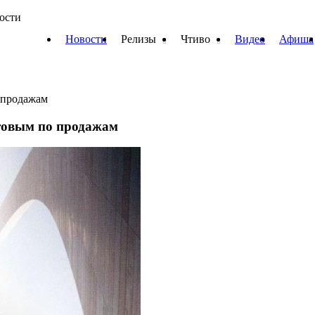
вости
Новости
Релизы
Чтиво
Видео
Афиша
 продажам
товым по продажам