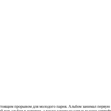
астоящим прорывом для молодого парня. Альбом занимал первую 
ый рэп-альбом в истории, а также одним из самых высоко серт