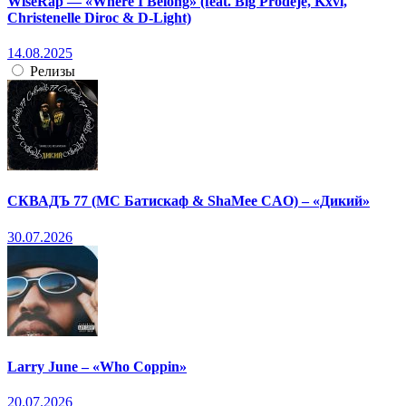
WiseRap — «Where I Belong» (feat. Big Prodeje, Kxvi,
Christenelle Diroc & D-Light)
14.08.2025
Релизы
СКВАДЪ 77 (МС Батискаф & ShaMee CAO) – «Дикий»
30.07.2026
Larry June – «Who Coppin»
20.07.2026