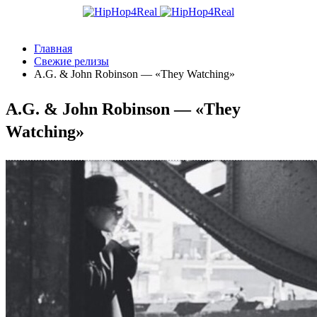
Главная
Свежие релизы
A.G. & John Robinson — «They Watching»
A.G. & John Robinson — «They
Watching»