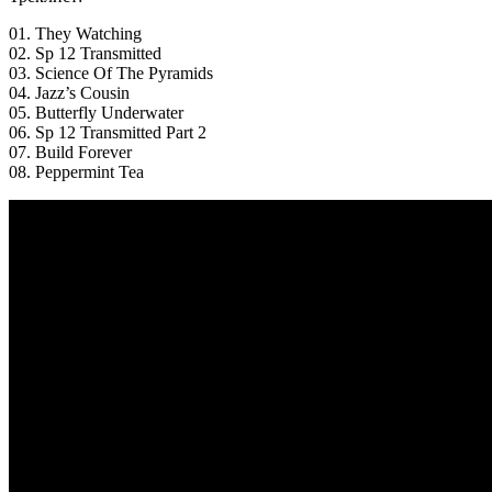
01. They Watching
02. Sp 12 Transmitted
03. Science Of The Pyramids
04. Jazz’s Cousin
05. Butterfly Underwater
06. Sp 12 Transmitted Part 2
07. Build Forever
08. Peppermint Tea