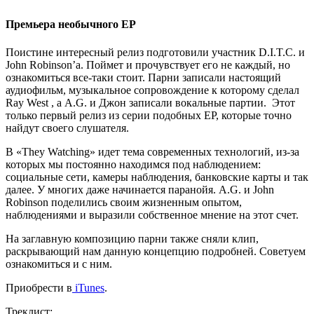
Премьера необычного EP
Поистине интересный релиз подготовили участник
D.I.T.C.
и
John Robinson’a
. Поймет и прочувствует его не каждый, но
ознакомиться все-таки стоит. Парни записали настоящий
аудиофильм, музыкальное сопровождение к которому сделал
Ray West
, а
A.G.
и
Джон
записали вокальные партии. Этот
только первый релиз из серии подобных EP, которые точно
найдут своего слушателя.
В
«They Watching»
идет тема современных технологий, из-за
которых мы постоянно находимся под наблюдением:
социальные сети, камеры наблюдения, банковские карты и так
далее. У многих даже начинается паранойя.
A.G.
и
John
Robinson
поделились своим жизненным опытом,
наблюдениями и выразили собственное мнение на этот счет.
На заглавную композицию парни также сняли клип,
раскрывающий нам данную концепцию подробней. Советуем
ознакомиться и с ним.
Приобрести в
iTunes
.
Треклист: