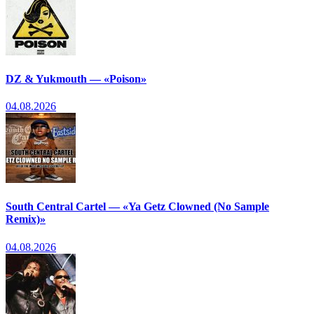
DZ & Yukmouth — «Poison»
04.08.2026
South Central Cartel — «Ya Getz Clowned (No Sample
Remix)»
04.08.2026