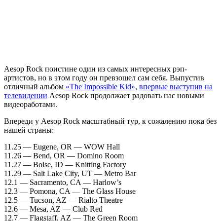
Aesop Rock
поистине один из самых интересных рэп-
артистов, но в этом году он превзошел сам себя. Выпустив
отличный альбом
«The Impossible Kid»
,
впервые выступив на
телевидении
Aesop Rock
продолжает радовать нас новыми
видеоработами.
Впереди у
Aesop Rock
масштабный тур, к сожалению пока без
нашей страны:
11.25 — Eugene, OR — WOW Hall
11.26 — Bend, OR — Domino Room
11.27 — Boise, ID — Knitting Factory
11.29 — Salt Lake City, UT — Metro Bar
12.1 — Sacramento, CA — Harlow’s
12.3 — Pomona, CA — The Glass House
12.5 — Tucson, AZ — Rialto Theatre
12.6 — Mesa, AZ — Club Red
12.7 — Flagstaff, AZ — The Green Room