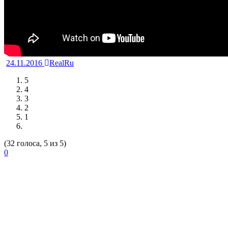
24.11.2016
RealRu
5
4
3
2
1
(32 голоса, 5 из 5)
0