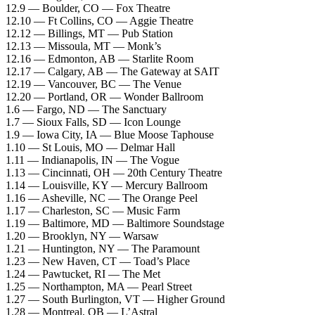
12.9 — Boulder, CO — Fox Theatre
12.10 — Ft Collins, CO — Aggie Theatre
12.12 — Billings, MT — Pub Station
12.13 — Missoula, MT — Monk’s
12.16 — Edmonton, AB — Starlite Room
12.17 — Calgary, AB — The Gateway at SAIT
12.19 — Vancouver, BC — The Venue
12.20 — Portland, OR — Wonder Ballroom
1.6 — Fargo, ND — The Sanctuary
1.7 — Sioux Falls, SD — Icon Lounge
1.9 — Iowa City, IA — Blue Moose Taphouse
1.10 — St Louis, MO — Delmar Hall
1.11 — Indianapolis, IN — The Vogue
1.13 — Cincinnati, OH — 20th Century Theatre
1.14 — Louisville, KY — Mercury Ballroom
1.16 — Asheville, NC — The Orange Peel
1.17 — Charleston, SC — Music Farm
1.19 — Baltimore, MD — Baltimore Soundstage
1.20 — Brooklyn, NY — Warsaw
1.21 — Huntington, NY — The Paramount
1.23 — New Haven, CT — Toad’s Place
1.24 — Pawtucket, RI — The Met
1.25 — Northampton, MA — Pearl Street
1.27 — South Burlington, VT — Higher Ground
1.28 — Montreal, QB — L’Astral