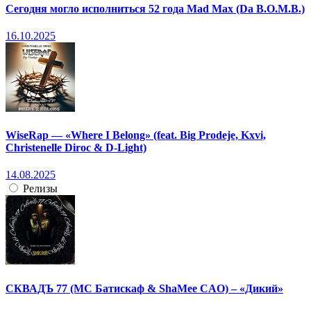
Сегодня могло исполниться 52 года Mad Max (Da B.O.M.B.)
16.10.2025
WiseRap — «Where I Belong» (feat. Big Prodeje, Kxvi,
Christenelle Diroc & D-Light)
14.08.2025
Релизы
СКВАДЪ 77 (МС Батискаф & ShaMee CAO) – «Дикий»