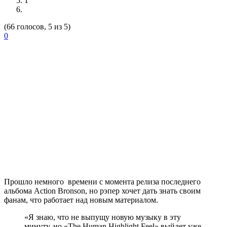
1
(66 голосов, 5 из 5)
0
Прошло немного времени с момента релиза последнего
альбома
Action Bronson
, но рэпер хочет дать знать своим
фанам, что работает над новым материалом.
«Я знаю, что не выпущу новую музыку в эту
минуту, но «The Human Highlight Feel» выйдет уже