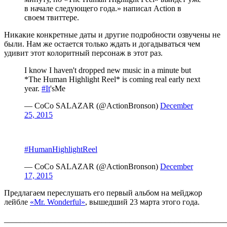
в начале следующего года.» написал
Action
в
своем твиттере.
Никакие конкретные даты и другие подробности озвучены не
были. Нам же остается только ждать и догадываться чем
удивит этот колоритный персонаж в этот раз.
I know I haven't dropped new music in a minute but
*The Human Highlight Reel* is coming real early next
year.
#It
'sMe
— CoCo SALAZAR (@ActionBronson)
December
25, 2015
#HumanHighlightReel
— CoCo SALAZAR (@ActionBronson)
December
17, 2015
Предлагаем переслушать его первый альбом на мейджор
лейбле
«Mr. Wonderful»
,
вышедший 23 марта этого года.
_______________________________________________________