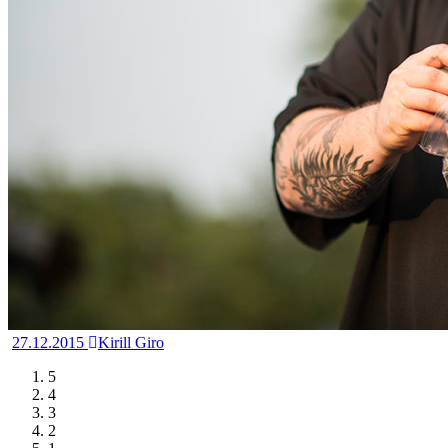
27.12.2015
Kirill Giro
5
4
3
2