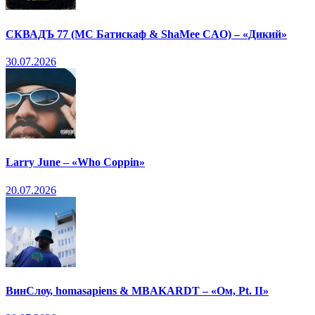
СКВАДЪ 77 (МС Батискаф & ShaMee CAO) – «Дикий»
30.07.2026
Larry June – «Who Coppin»
20.07.2026
ВинСлоу, homasapiens & MBAKARDT – «Ом, Pt. II»