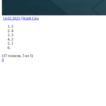
14.02.2025
Kirill Giro
5
4
3
2
1
(37 голосов, 5 из 5)
0