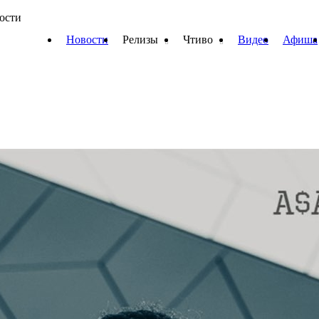
вости
Новости
Релизы
Чтиво
Видео
Афиша