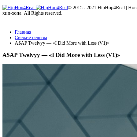
© 2015 - 2021 HipHop4Real | Но
хип-хопа. All Rights reserved.
Главная
Свежие релизы
A$AP Twelvyy — «I Did More with Less (V1)»
A$AP Twelvyy — «I Did More with Less (V1)»