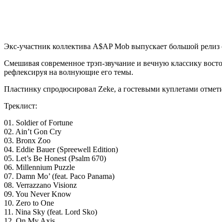
Экс-участник коллектива A$AP Mob выпускает большой релиз 
Смешивая современное трэп-звучание и вечную классику восто
рефлексируя на волнующие его темы.
Пластинку спродюсировал Zeke, а гостевыми куплетами отмети
Треклист:
01. Soldier of Fortune
02. Ain’t Gon Cry
03. Bronx Zoo
04. Eddie Bauer (Spreewell Edition)
05. Let’s Be Honest (Psalm 670)
06. Millennium Puzzle
07. Damn Mo’ (feat. Paco Panama)
08. Verrazzano Visionz
09. You Never Know
10. Zero to One
11. Nina Sky (feat. Lord Sko)
12. On My Axis