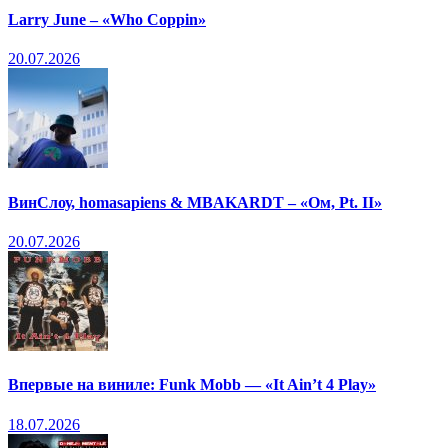
Larry June – «Who Coppin»
20.07.2026
ВинСлоу, homasapiens & MBAKARDT – «Ом, Pt. II»
20.07.2026
Впервые на виниле: Funk Mobb — «It Ain’t 4 Play»
18.07.2026