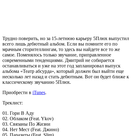
Трудно поверить, но за 15-летнюю карьеру
5Плюх
выпустил
всего лишь дебютный альбом. Если вы помните его по
мрачным сторителлингам, то здесь вы найдете все то же
самое. Поменялось только звучание, приправленное
современными тенденциями. Дмитрий не собирается
останавливаться и уже на этот год запланировал выпуск
альбома «Театр абсурда», который должен был выйти еще
несколько лет назад и стать дебютным. Вот он будет ближе к
классическому звучанию
5Плюх
.
Приобрести в
iTunes
.
Треклист:
01. Гори В Аду
02. Облаком (Feat. Ykov)
03. Связаны По Жизни
04. Нет Мест (Feat. Джино)
05. Паразиты (Feat. Slim)