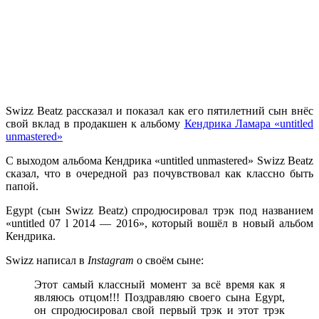
Swizz Beatz
рассказал и показал как его пятилетний сын внёс
свой вклад в продакшен к альбому
Кендрика Ламара «untitled
unmastered»
С выходом альбома
Кендрика «untitled unmastered» Swizz Beatz
сказал, что в очередной раз почувствовал как классно быть
папой.
Egypt
(сын
Swizz Beatz
) спродюсировал трэк под названием
«untitled 07 l 2014 — 2016»
, который вошёл в новый альбом
Кендрика.
Swizz
написал в
Instagram
о своём сыне:
Этот самый классный момент за всё время как я
являюсь отцом!!! Поздравляю своего сына Egypt,
он спродюсировал свой первый трэк и этот трэк