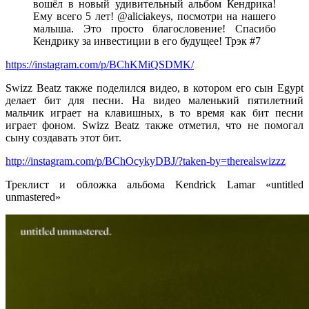
вошёл в новый удивительный альбом Кендрика!
Ему всего 5 лет!
@aliciakeys
, посмотри на нашего
малыша. Это просто благословение! Спасибо
Кендрику за инвестиции в его будущее! Трэк #7
https://instagram.com/p/BChKMiQSDMK/
Swizz Beatz
также поделился видео, в котором его сын
Egypt
делает бит для песни. На видео маленький пятилетний
мальчик играет на клавишных, в то время как бит песни
играет фоном.
Swizz Beatz
также отметил, что не помогал
сыну создавать этот бит.
http://instagram.com/p/BChOcykyDBJ/?taken-by=therealswizzz
Треклист и обложка альбома
Kendrick Lamar «untitled
unmastered»