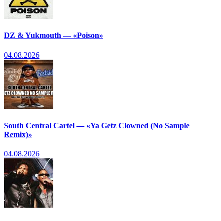
DZ & Yukmouth — «Poison»
04.08.2026
South Central Cartel — «Ya Getz Clowned (No Sample
Remix)»
04.08.2026