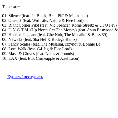
Треклист:
01. Silence (feat. Jai Black, Brad Piff & Madhattan)
02. Queen$ (feat. Wrd Life, Nature & Flee Lord)
03. Right Corner Pilot (feat. Vic Spencer, Rome Streetz & UFO Fev)
04. U.N.G.T.M. (Up North Get The Money) (feat. Asun Eastwood &
05. Hustlers Pageant (feat. Che Noir, The Musalini & Blass 89)
06. News12 (feat. $ha Hef & Bodega Bamz)
07. Fancy Scales (feat. The Musalini, Izzyhot & Bonnie B)
08. Lord Walk (feat. G4 Jag & Flee Lord)
09. Mask & Gloves (feat. Nems & Pounds)
10. LAX (feat. Eto, Crimeapple & Axel Leon)
Купить / послушать