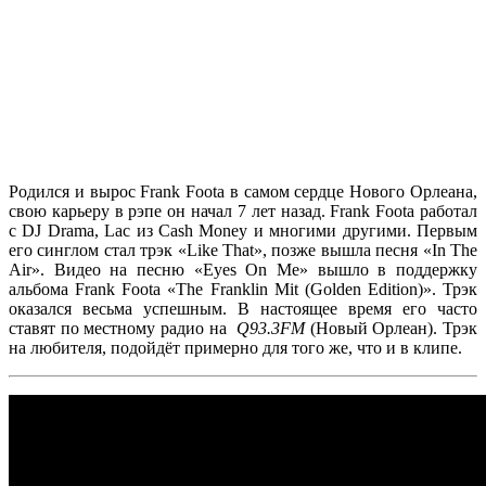
Родился и вырос
Frank Foota
в самом сердце Нового Орлеана,
свою карьеру в рэпе он начал 7 лет назад.
Frank Foota
работал
с
DJ Drama,
Lac
из
Cash Money
и многими другими. Первым
его синглом стал трэк
«Like That»
, позже вышла песня
«In The
Air»
. Видео на песню
«Eyes On Me»
вышло в поддержку
альбома
Frank Foota «The Franklin Mit (Golden Edition)»
. Трэк
оказался весьма успешным. В настоящее время его часто
ставят по местному радио на
Q93.3FM
(Новый Орлеан). Трэк
на любителя, подойдёт примерно для того же, что и в клипе.