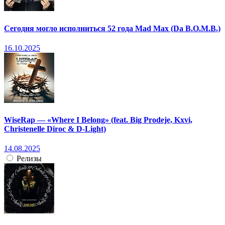
Сегодня могло исполниться 52 года Mad Max (Da B.O.M.B.)
16.10.2025
WiseRap — «Where I Belong» (feat. Big Prodeje, Kxvi,
Christenelle Diroc & D-Light)
14.08.2025
Релизы