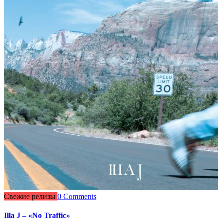
Свежие релизы
0 Comments
Illa J – «No Traffic»