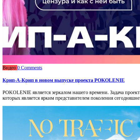
Видео
0 Comments
Крип-А-Крип в новом выпуске проекта POKOLENIE
POKOLENIE является зеркалом нашего времени. Задача проекта
которых является ярким представителем поколения сегодняшне