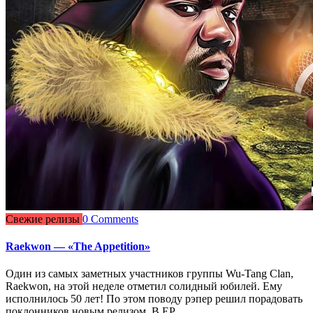
Свежие релизы
0 Comments
Raekwon — «The Appetition»
Один из самых заметных участников группы Wu-Tang Clan,
Raekwon, на этой неделе отметил солидный юбилей. Ему
исполнилось 50 лет! По этом поводу рэпер решил порадовать
поклонников новым релизом. В EP