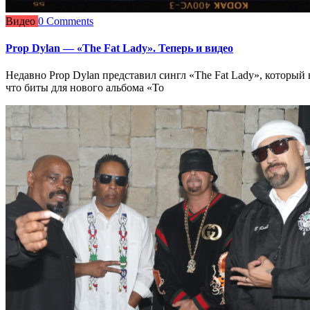
Видео
0 Comments
Prop Dylan — «The Fat Lady». Теперь и видео
Недавно Prop Dylan представил сингл «The Fat Lady», который
что биты для нового альбома «To