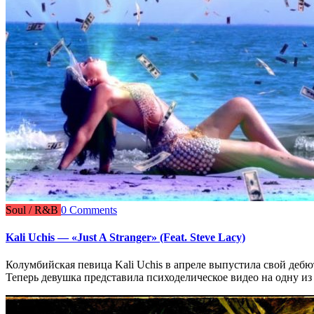
Soul / R&B
0 Comments
Kali Uchis — «Just A Stranger» (Feat. Steve Lacy)
Колумбийская певица Kali Uchis в апреле выпустила свой дебют
Теперь девушка представила психоделическое видео на одну из