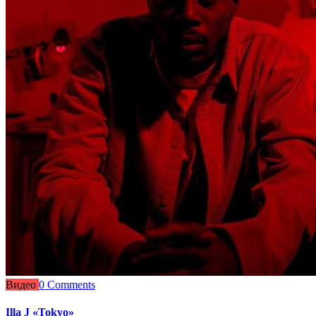
Видео
0 Comments
Illa J «Tokyo»