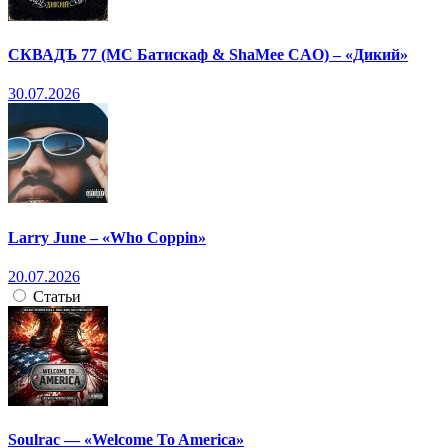
СКВАДЪ 77 (МС Батискаф & ShaMee CAO) – «Дикий»
30.07.2026
Larry June – «Who Coppin»
20.07.2026
Статьи
Soulrac — «Welcome To America»