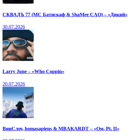
СКВАДЪ 77 (МС Батискаф & ShaMee CAO) – «Дикий»
30.07.2026
Larry June – «Who Coppin»
20.07.2026
ВинСлоу, homasapiens & MBAKARDT – «Ом, Pt. II»