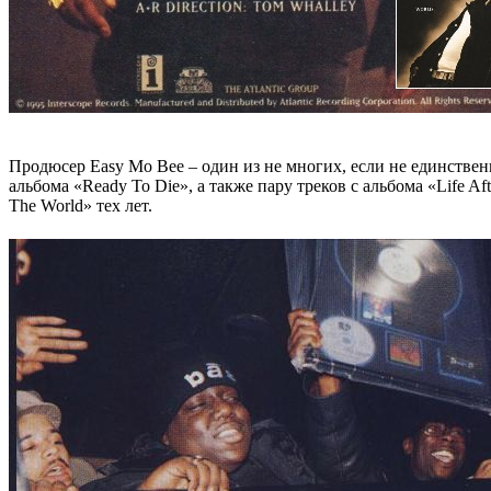
Продюсер
Easy Mo Bee
– один из не многих, если не единствен
альбома
«Ready To Die»
, а также пару треков с альбома
«Life Af
The World»
тех лет.