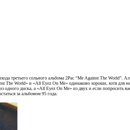
выхода третьего сольного альбома
2Pac “Me Against The World”
. А
nst The World»
и
«All Eyez On Me»
одинаково хороши, хотя для ни
из одного диска, а
«All Eyez On Me»
из двух и если попросить ва
остаться за альбомом 95 года.