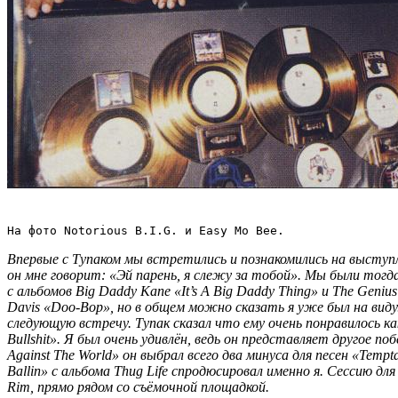
На фото Notorious B.I.G. и Easy Mo Bee.     
Впервые с Тупаком мы встретились и познакомились на высту
он мне говорит: «Эй парень, я слежу за тобой». Мы были тогд
с альбомов
Big Daddy Kane «It’s A Big Daddy Thing»
и
The Genius
Davis «Doo-Bop», но в общем можно сказать я уже был на вид
следующую встречу. Тупак сказал что ему очень понравилось к
Bullshit»
. Я был очень удивлён, ведь он представляет другое по
Against The World»
он выбрал всего два минуса для песен
«Tempta
Ballin
» с альбома
Thug Life
спродюсировал именно я. Сессию для
Rim
, прямо рядом со съёмочной площадкой.