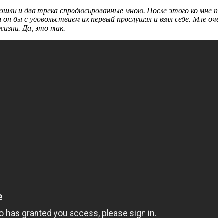
вошли и два трека спродюсированные мною. После этого ко мне 
л он бы с удовольствием их первый прослушал и взял себе. Мне о
жизни. Да, это так.