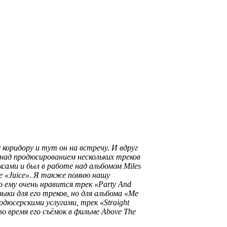
 коридору и тут он на встречу. И вдруг
 над продюсированием нескольких треков
ксами и был в работе над альбомом Miles
ме
«Juice»
. Я также помню нашу
 ему очень нравится трек
«Party And
зыки для его треков, но для альбома
«Me
родюсерскими услугами, трек
«Straight
о время его съёмок в фильме
Above The