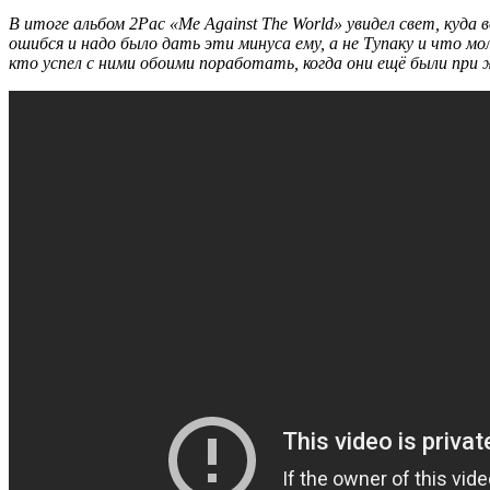
В итоге альбом
2Pac «Me Against The World»
увидел свет, куда 
ошибся и надо было дать эти минуса ему, а не Тупаку и что мо
кто успел с ними обоими поработать, когда они ещё были при 