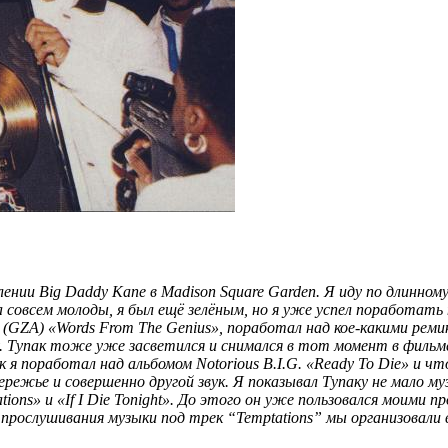
плении
Big Daddy Kane
в Madison Square Garden. Я иду по длинному
а совсем молоды, я был ещё зелёным, но я уже успел поработать
 (GZA) «Words From The Genius»
, поработал над кое-какими реми
у. Тупак тоже уже засветился и снимался в тот момент в филь
ак я поработал над альбомом
Notorious B.I.G. «Ready To Die»
и что
бережье и совершенно другой звук. Я показывал Тупаку не мало му
tions»
и
«If I Die Tonight»
. До этого он уже пользовался моими п
 прослушивания музыки под трек
“Temptations”
мы организовали в