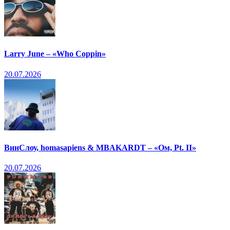
Larry June – «Who Coppin»
20.07.2026
ВинСлоу, homasapiens & MBAKARDT – «Ом, Pt. II»
20.07.2026