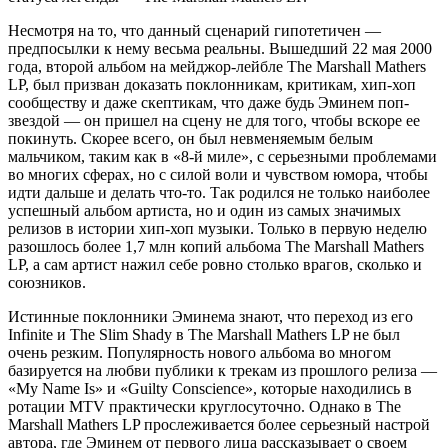
Несмотря на то, что данный сценарий гипотетичен —
предпосылки к нему весьма реальны. Вышедший 22 мая 2000
года, второй альбом на мейджор-лейбле
The Marshall Mathers
LP
, был призван доказать поклонникам, критикам, хип-хоп
сообществу и даже скептикам, что даже будь Эминем поп-
звездой — он пришел на сцену не для того, чтобы вскоре ее
покинуть. Скорее всего, он был невменяемым белым
мальчиком, таким как в
«8-й миле»
, с серьезными проблемами
во многих сферах, но с силой воли и чувством юмора, чтобы
идти дальше и делать что-то. Так родился не только наиболее
успешный альбом артиста, но и один из самых значимых
релизов в истории хип-хоп музыки. Только в первую неделю
разошлось более 1,7 млн копий альбома
The Marshall Mathers
LP
, а сам артист нажил себе ровно столько врагов, сколько и
союзников.
Истинные поклонники Эминема знают, что переход из его
Infinite
и
The Slim Shady
в
The Marshall Mathers LP
не был
очень резким. Популярность нового альбома во многом
базируется на любви публики к трекам из прошлого релиза —
«My Name Is» и «Guilty Conscience», которые находились в
ротации MTV практически круглосуточно. Однако в
The
Marshall Mathers LP
прослеживается более серьезный настрой
автора, где Эминем от первого лица рассказывает о своем