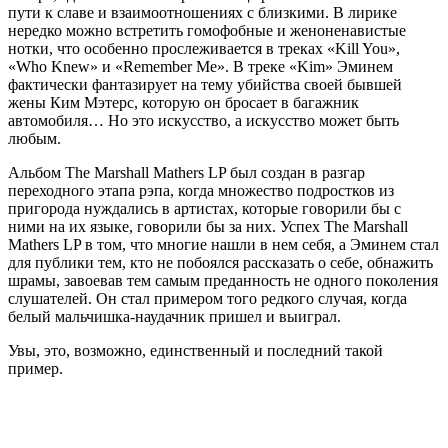
пути к славе и взаимоотношениях с близкими. В лирике
нередко можно встретить гомофобные и женоненавистые
нотки, что особенно прослеживается в треках
«Kill You»
,
«Who Knew»
и
«Remember Me»
. В треке
«Kim»
Эминем
фактически фантазирует на тему убийства своей бывшей
жены Ким Мэтерс, которую он бросает в багажник
автомобиля… Но это искусство, а искусство может быть
любым.
Альбом
The Marshall Mathers LP
был создан в разгар
переходного этапа рэпа, когда множество подростков из
пригорода нуждались в артистах, которые говорили бы с
ними на их языке, говорили бы за них. Успех
The Marshall
Mathers LP
в том, что многие нашли в нем себя, а Эминем стал
для публики тем, кто не побоялся рассказать о себе, обнажить
шрамы, завоевав тем самым преданность не одного поколения
слушателей. Он стал примером того редкого случая, когда
белый мальчишка-наудачник пришел и выиграл.
Увы, это, возможно, единственный и последний такой
пример.