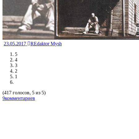
23.05.2017
REdaktor Mysh
5
4
3
2
1
(417 голосов, 5 из 5)
9комментариев