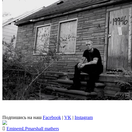
Подпишись на наш
Facebook
|
VK
|
Instagram
Eminem
LP
marshall mathers