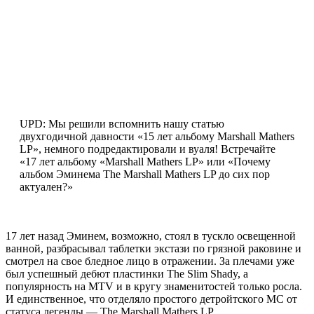
UPD: Мы решили вспомнить нашу статью
двухгодичной давности «15 лет альбому Marshall Mathers
LP», немного подредактировали и вуаля! Встречайте
«17 лет альбому «Marshall Mathers LP» или «Почему
альбом Эминема The Marshall Mathers LP до сих пор
актуален?»
17 лет назад Эминем, возможно, стоял в тускло освещенной
ванной, разбрасывал таблетки экстази по грязной раковине и
смотрел на свое бледное лицо в отражении. За плечами уже
был успешный дебют пластинки
The Slim Shady
, а
популярность на MTV и в кругу знаменитостей только росла.
И единственное, что отделяло простого детройтского MC от
статуса легенды —
The Marshall Mathers LP
.