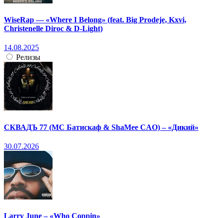
WiseRap — «Where I Belong» (feat. Big Prodeje, Kxvi,
Christenelle Diroc & D-Light)
14.08.2025
Релизы
СКВАДЪ 77 (МС Батискаф & ShaMee CAO) – «Дикий»
30.07.2026
Larry June – «Who Coppin»