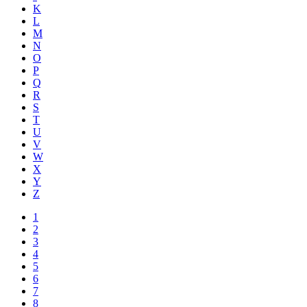
K
L
M
N
O
P
Q
R
S
T
U
V
W
X
Y
Z
1
2
3
4
5
6
7
8