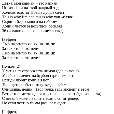
Детка, мой карман – это капкан
Ни копейки на твой жадный зад
Хочешь золота? Поешь лучше салат
This is why I’m hot, this is why you «бляяя
Скрипи берет много на себяяя»
Хэнни льётся за весь твой расклад
36 на ваших шлюх не кинет взгляд
[Рефрен]
Лью на землю як, як, як, як, як
За тех кто че-то хочет
Лью на землю як, як, як, як, як
За тех кто че-то хочет
[Куплет 2]
У меня нет стресса есть лимон (два лимона)
У тебя нет денег на бурбон (три лимона)
Брэнди любит колу, а я нет
Твои дети любят школу, ведь в ней мет
Слышишь, педик? Твоя телка ведь эксперт в этом
Встретил вместо одноклассников конверт (два конверта)
С девкой можно выпить если она интроверт
Но если честно то мы разные пиздец
[Рефрен]