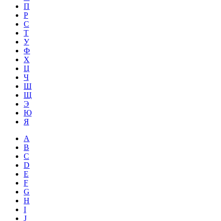
П
Р
С
Т
У
Ф
Х
Ц
Ч
Ш
Щ
Э
Ю
Я
A
B
C
D
E
F
G
H
I
J