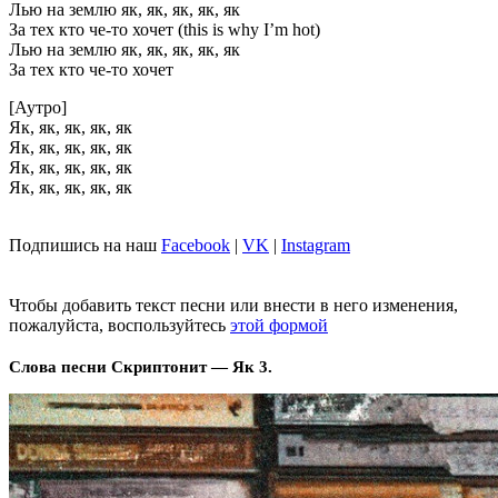
Лью на землю як, як, як, як, як
За тех кто че-то хочет (this is why I’m hot)
Лью на землю як, як, як, як, як
За тех кто че-то хочет
[Аутро]
Як, як, як, як, як
Як, як, як, як, як
Як, як, як, як, як
Як, як, як, як, як
Подпишись на наш
Facebook
|
VK
|
Instagram
Чтобы добавить текст песни или внести в него изменения,
пожалуйста, воспользуйтесь
этой формой
Слова песни Скриптонит — Як 3.