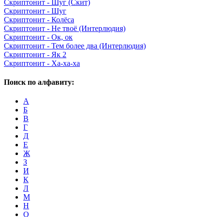
Скриптонит - Шуг (Скит)
Скриптонит - Шуг
Скриптонит - Колёса
Скриптонит - Не твоё (Интерлюдия)
Скриптонит - Ок, ок
Скриптонит - Тем более два (Интерлюдия)
Скриптонит - Як 2
Скриптонит - Ха-ха-ха
Поиск по алфавиту:
А
Б
В
Г
Д
Е
Ж
З
И
К
Л
М
Н
О