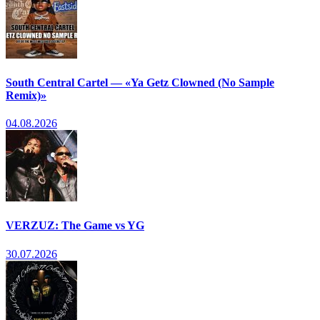
South Central Cartel — «Ya Getz Clowned (No Sample
Remix)»
04.08.2026
VERZUZ: The Game vs YG
30.07.2026