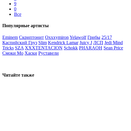
9
0
Все
Популярные артисты
Eminem
Скриптонит
Oxxxymiron
Yelawolf
Грибы
25/17
Каспийский Груз
Slim
Kendrick Lamar
Juicy J
ЛСП
Jedi Mind
Tricks
SZA
XXXTENTACION
Schokk
PHARAOH
Sean Price
Смоки Мо
Хаски
Руставели
Читайте также