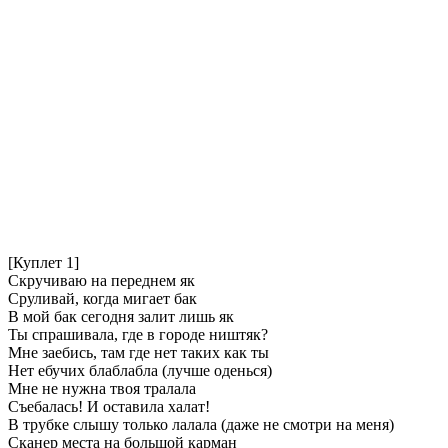
[Куплет 1]
Скручиваю на переднем як
Сруливай, когда мигает бак
В мой бак сегодня залит лишь як
Ты спрашивала, где в городе ништяк?
Мне заебись, там где нет таких как ты
Нет ебучих блаблабла (лучше оденься)
Мне не нужна твоя тралала
Съебалась! И оставила халат!
В трубке слышу только лалала (даже не смотри на меня)
Сканер места на большой карман