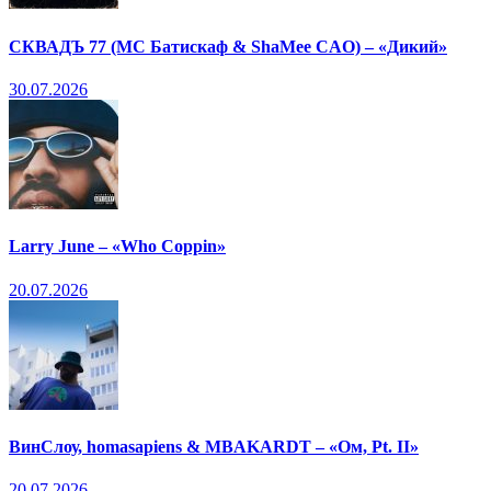
СКВАДЪ 77 (МС Батискаф & ShaMee CAO) – «Дикий»
30.07.2026
Larry June – «Who Coppin»
20.07.2026
ВинСлоу, homasapiens & MBAKARDT – «Ом, Pt. II»
20.07.2026