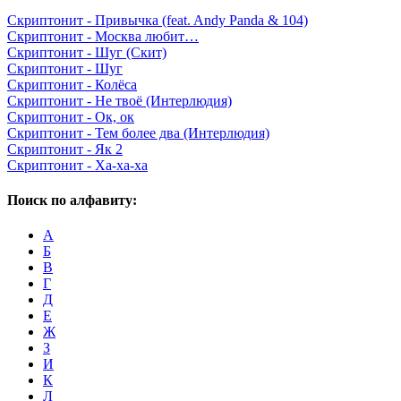
Скриптонит - Привычка (feat. Andy Panda & 104)
Скриптонит - Москва любит…
Скриптонит - Шуг (Скит)
Скриптонит - Шуг
Скриптонит - Колёса
Скриптонит - Не твоё (Интерлюдия)
Скриптонит - Ок, ок
Скриптонит - Тем более два (Интерлюдия)
Скриптонит - Як 2
Скриптонит - Ха-ха-ха
Поиск по алфавиту:
А
Б
В
Г
Д
Е
Ж
З
И
К
Л