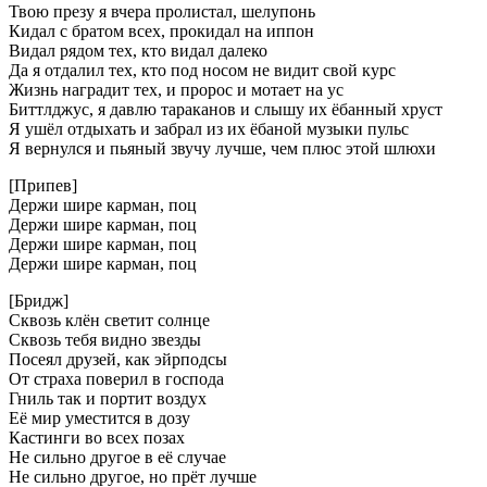
Твою презу я вчера пролистал, шелупонь
Кидал с братом всех, прокидал на иппон
Видал рядом тех, кто видал далеко
Да я отдалил тех, кто под носом не видит свой курс
Жизнь наградит тех, и пророс и мотает на ус
Биттлджус, я давлю тараканов и слышу их ёбанный хруст
Я ушёл отдыхать и забрал из их ёбаной музыки пульс
Я вернулся и пьяный звучу лучше, чем плюс этой шлюхи
[Припев]
Держи шире карман, поц
Держи шире карман, поц
Держи шире карман, поц
Держи шире карман, поц
[Бридж]
Сквозь клён светит солнце
Сквозь тебя видно звезды
Посеял друзей, как эйрподсы
От страха поверил в господа
Гниль так и портит воздух
Её мир уместится в дозу
Кастинги во всех позах
Не сильно другое в её случае
Не сильно другое, но прёт лучше