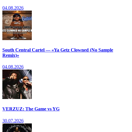
04.08.2026
South Central Cartel — «Ya Getz Clowned (No Sample
Remix)»
04.08.2026
VERZUZ: The Game vs YG
30.07.2026