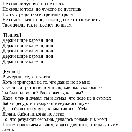
Не сильно тупняк, но не школа
Не сильно твоя, но чужого не пустишь
Но ты с радостью встретишь троян
Не семья значит нос, кто-то должен транжирить
Твоя жизнь так и треснет по швам
[Припев]
Держи шире карман, поц
Держи шире карман, поц
Держи шире карман, поц
Держи шире карман, поц
Держи шире карман
[Куплет]
Вымерил все, как хотел
Хоть и тригерил на то, что давно не во мне
Скуривая третий вспоминаю, как был скоромнее
Ты был на волне? Расскажешь, как там?
Хаха, я так и думал, ты и думал, что дело не в суммах
Бабки ресурс и пузырь от ненужного шума
Да, тебя легко сунуть, в пакетик из ЦУМа
Делать бабки никогда не легко
То, что результат сегодня, делалось годами и в комп
Потом полистаем альбом, я здесь для того, чтобы дать им
огонь