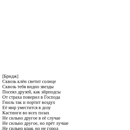
[Бридж]
Сквозь клён светит солнце
Сквозь тебя видно звезды
Посеял друзей, как эйрподсы
От страха поверил в Господа
Гниль так и портит воздух
Её мир уместится в дозу
Кастинги во всех позах
Не сильно другое в её случае
Не сильно другое, но прёт лучше
Не сильно края, но не город