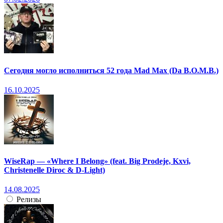
Сегодня могло исполниться 52 года Mad Max (Da B.O.M.B.)
16.10.2025
WiseRap — «Where I Belong» (feat. Big Prodeje, Kxvi,
Christenelle Diroc & D-Light)
14.08.2025
Релизы