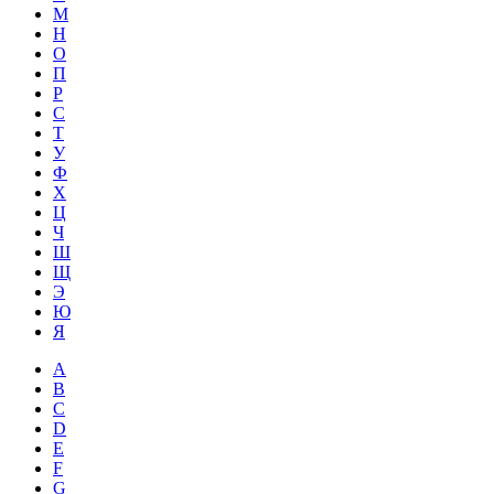
М
Н
О
П
Р
С
Т
У
Ф
Х
Ц
Ч
Ш
Щ
Э
Ю
Я
A
B
C
D
E
F
G