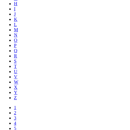
H
I
J
K
L
M
N
O
P
Q
R
S
T
U
V
W
X
Y
Z
1
2
3
4
5