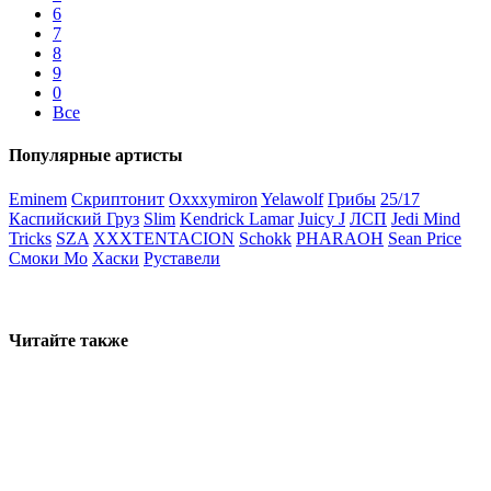
6
7
8
9
0
Все
Популярные артисты
Eminem
Скриптонит
Oxxxymiron
Yelawolf
Грибы
25/17
Каспийский Груз
Slim
Kendrick Lamar
Juicy J
ЛСП
Jedi Mind
Tricks
SZA
XXXTENTACION
Schokk
PHARAOH
Sean Price
Смоки Мо
Хаски
Руставели
Читайте также