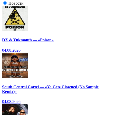
Новости
DZ & Yukmouth — «Poison»
04.08.2026
South Central Cartel — «Ya Getz Clowned (No Sample
Remix)»
04.08.2026