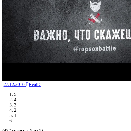
27.12.2016
RealD
5
4
3
2
1
(477 голосов, 5 из 5)