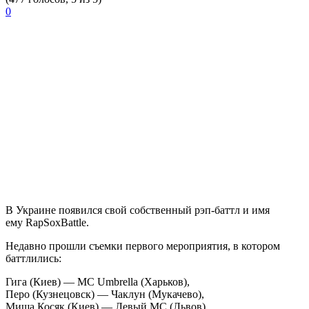
0
В Украине появился свой собственный рэп-баттл и имя
ему
RapSoxBattle
.
Недавно прошли съемки первого мероприятия, в котором
баттлились:
Гига
(Киев) —
МС Umbrella
(Харьков),
Перо
(Кузнецовск) —
Чаклун
(Мукачево),
Миша Косяк
(Киев) —
Левый МС
(Львов).