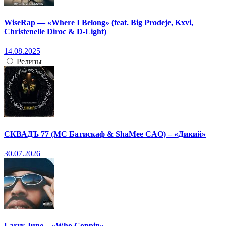
WiseRap — «Where I Belong» (feat. Big Prodeje, Kxvi,
Christenelle Diroc & D-Light)
14.08.2025
Релизы
СКВАДЪ 77 (МС Батискаф & ShaMee CAO) – «Дикий»
30.07.2026
Larry June – «Who Coppin»