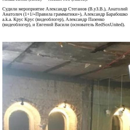
Судили мероприятие Александр Стеганов (В.уЗ.В.), Анатолий
Анатолич (1+1/»Правила грамматики»), Александр Барабошко
a.k.a. Крус Крус (видеоблогер), Александр Пазенко
(видеоблогер), и Евгений Васили (основатель
RedSoxUnited
).