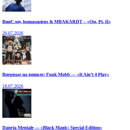
ВинСлоу, homasapiens & MBAKARDT – «Ом, Pt. II»
20.07.2026
Впервые на виниле: Funk Mobb — «It Ain’t 4 Play»
18.07.2026
Daneja Mentale — «Black Magic: Special Edition»