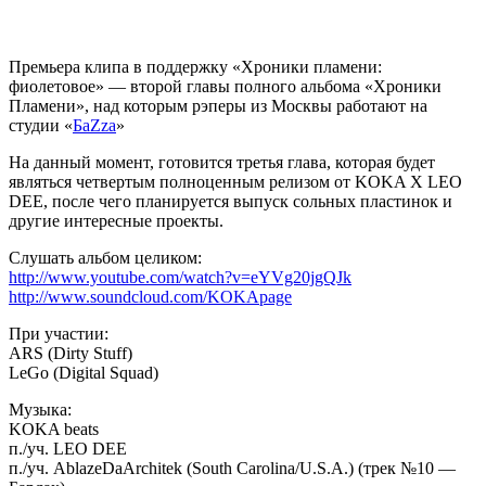
Премьера клипа в поддержку
«Хроники пламени:
фиолетовое»
— второй главы полного альбома
«Хроники
Пламени»
, над которым рэперы из Москвы работают на
студии «
БаZza
»
На данный момент, готовится третья глава, которая будет
являться четвертым полноценным релизом от
KOKA X LEO
DEE
, после чего планируется выпуск сольных пластинок и
другие интересные проекты.
Слушать альбом целиком:
http://www.youtube.com/watch?v=eYVg20jgQJk
http://www.soundcloud.com/KOKApage
При участии:
ARS (Dirty Stuff)
LeGo (Digital Squad)
Музыка:
KOKA beats
п./уч. LEO DEE
п./уч. AblazeDaArchitek (South Carolina/U.S.A.) (трек №10 —