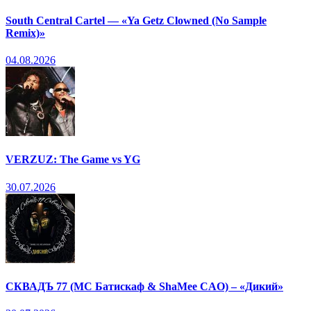
South Central Cartel — «Ya Getz Clowned (No Sample
Remix)»
04.08.2026
VERZUZ: The Game vs YG
30.07.2026
СКВАДЪ 77 (МС Батискаф & ShaMee CAO) – «Дикий»