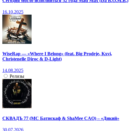
Сегодня могло исполниться 52 года Mad Max (Da B.O.M.B.)
16.10.2025
WiseRap — «Where I Belong» (feat. Big Prodeje, Kxvi,
Christenelle Diroc & D-Light)
14.08.2025
Релизы
СКВАДЪ 77 (МС Батискаф & ShaMee CAO) – «Дикий»
30.07.2026