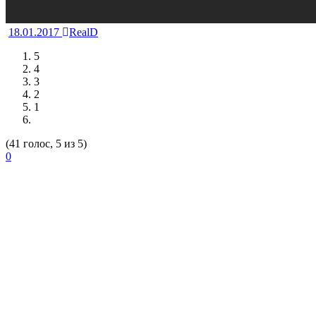
18.01.2017
RealD
5
4
3
2
1
(41 голос, 5 из 5)
0