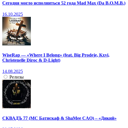
Сегодня могло исполниться 52 года Mad Max (Da B.O.M.B.)
16.10.2025
WiseRap — «Where I Belong» (feat. Big Prodeje, Kxvi,
Christenelle Diroc & D-Light)
14.08.2025
Релизы
СКВАДЪ 77 (МС Батискаф & ShaMee CAO) – «Дикий»