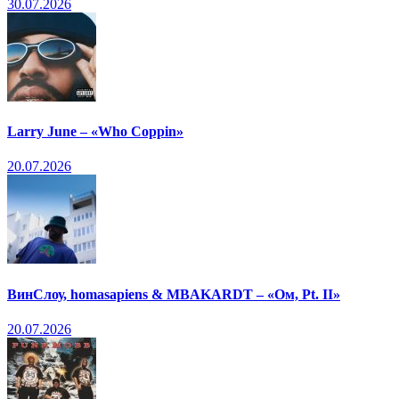
30.07.2026
Larry June – «Who Coppin»
20.07.2026
ВинСлоу, homasapiens & MBAKARDT – «Ом, Pt. II»
20.07.2026