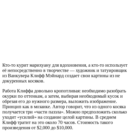
Кто-то курит марихуану для вдохновения, а кто-то использует
её непосредственно в творчестве — художник и татуировщик
из Ванкувера
Клифф Мэйнард
создает свои картины из не
докуренных косяков.
Работа Клиффа довольно кропотливая: необходимо разобрать
окурки по оттенкам, а затем, выбирая необходимый кусок и
обрезая его до нужного размера, выложить изображение.
Принцип как в мозаике. Автор говорит, что из одного косяка
получается три «части паззла». Можно предположить сколько
уходит «усилий» на создание целой картины. В среднем
Клифф тратит на это около 70 часов. Стоимость такого
произведения от $2,000 до $10,000.