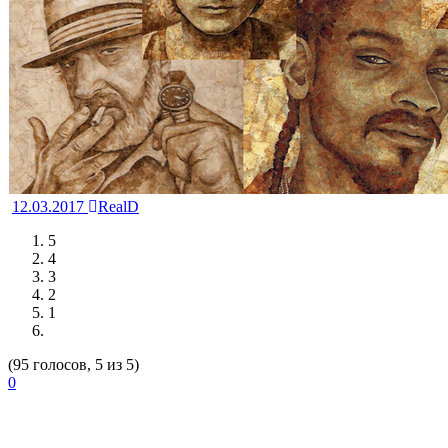
12.03.2017
RealD
5
4
3
2
1
(95 голосов, 5 из 5)
0