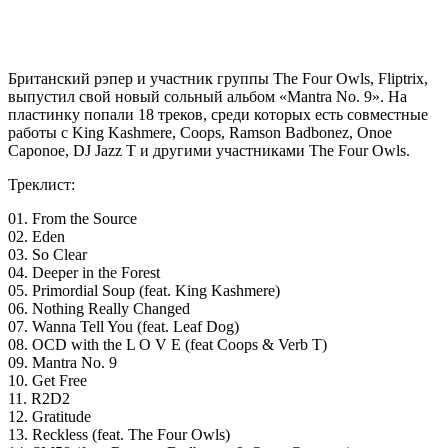
Британский рэпер и участник группы The Four Owls,
Fliptrix
,
выпустил свой новый сольный альбом «Mantra No. 9». На
пластинку попали 18 треков, среди которых есть совместные
работы с King Kashmere, Coops, Ramson Badbonez, Onoe
Caponoe, DJ Jazz T и другими участниками The Four Owls.
Треклист:
01. From the Source
02. Eden
03. So Clear
04. Deeper in the Forest
05. Primordial Soup (feat. King Kashmere)
06. Nothing Really Changed
07. Wanna Tell You (feat. Leaf Dog)
08. OCD with the L O V E (feat Coops & Verb T)
09. Mantra No. 9
10. Get Free
11. R2D2
12. Gratitude
13. Reckless (feat. The Four Owls)