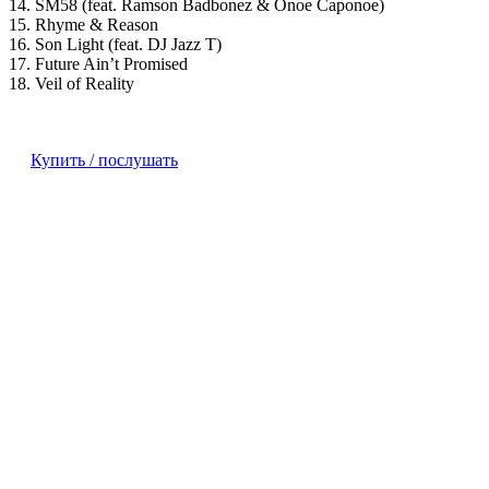
14. SM58 (feat. Ramson Badbonez & Onoe Caponoe)
15. Rhyme & Reason
16. Son Light (feat. DJ Jazz T)
17. Future Ain’t Promised
18. Veil of Reality
Купить / послушать