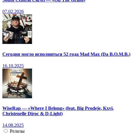
07.02.2026
Сегодня могло исполниться 52 года Mad Max (Da B.O.M.B.)
16.10.2025
WiseRap — «Where I Belong» (feat. Big Prodeje, Kxvi,
Christenelle Diroc & D-Light)
14.08.2025
Релизы