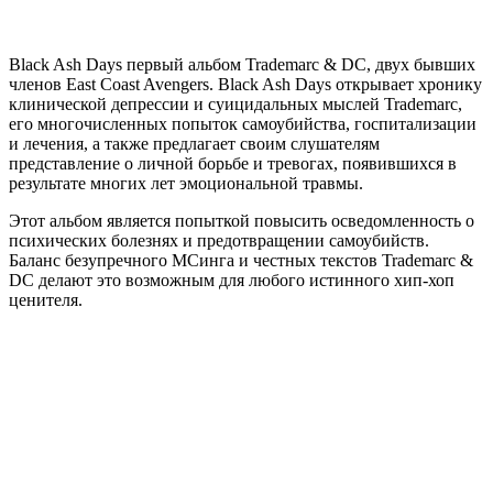
Black Ash Days
первый альбом
Trademarc & DC
, двух бывших
членов
East Coast Avengers
.
Black Ash Days
открывает хронику
клинической депрессии и суицидальных мыслей
Trademarс
,
его многочисленных попыток самоубийства, госпитализации
и лечения, а также предлагает своим слушателям
представление о личной борьбе и тревогах, появившихся в
результате многих лет эмоциональной травмы.
Этот альбом является попыткой повысить осведомленность о
психических болезнях и предотвращении самоубийств.
Баланс безупречного МСинга и честных текстов
Trademarc &
DC
делают это возможным для любого истинного хип-хоп
ценителя.