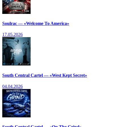
Soulrac — «Welcome To America»
17.05.2026
South Central Cartel — «West Kept Secret»
04.04.2026
South Central Cartel — «On The Grind»