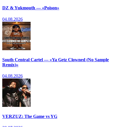
DZ & Yukmouth — «Poison»
04.08.2026
South Central Cartel — «Ya Getz Clowned (No Sample
Remix)»
04.08.2026
VERZUZ: The Game vs YG