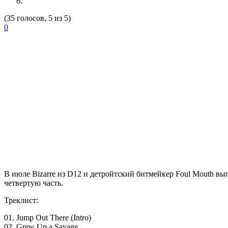
(35 голосов, 5 из 5)
0
В июле
Bizarre
из D12 и детройтский битмейкер
Foul Mouth
вып
четвертую часть.
Треклист:
01. Jump Out There (Intro)
02. Grew Up a Savage