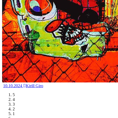
10.10.2024
Kirill Giro
5
4
3
2
1