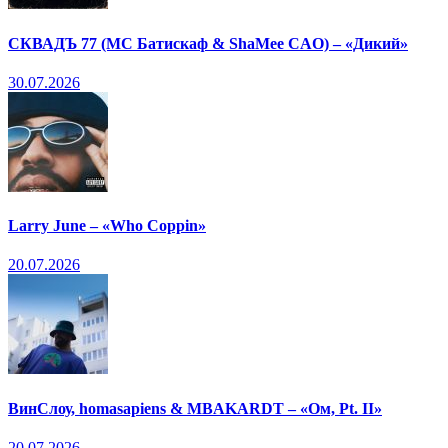
СКВАДЪ 77 (МС Батискаф & ShaMee CAO) – «Дикий»
30.07.2026
Larry June – «Who Coppin»
20.07.2026
ВинСлоу, homasapiens & MBAKARDT – «Ом, Pt. II»
20.07.2026