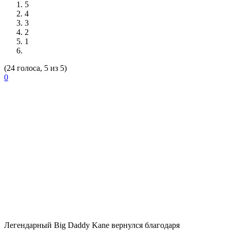
5
4
3
2
1
(24 голоса, 5 из 5)
0
Легендарный
Big Daddy Kane
вернулся благодаря