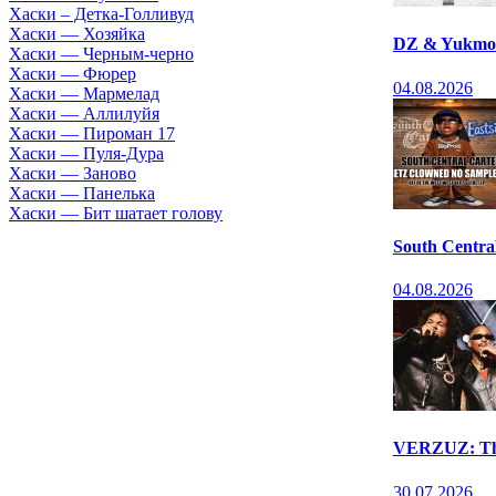
Хаски – Детка-Голливуд
Хаски — Хозяйка
DZ & Yukmou
Хаски — Черным-черно
Хаски — Фюрер
04.08.2026
Хаски — Мармелад
Хаски — Аллилуйя
Хаски — Пироман 17
Хаски — Пуля-Дура
Хаски — Заново
Хаски — Панелька
Хаски — Бит шатает голову
South Centra
04.08.2026
VERZUZ: Th
30.07.2026