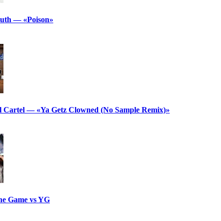
th — «Poison»
l Cartel — «Ya Getz Clowned (No Sample Remix)»
e Game vs YG