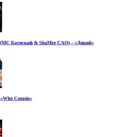
(МС Батискаф & ShaMee CAO) – «Дикий»
– «Who Coppin»