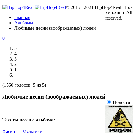
© 2015 - 2021 HipHop4Real | Но
хип-хопа. All
Главная
reserved.
Альбомы
Любимые песни (воображаемых) людей
0
5
4
3
2
1
(1560 голосов, 5 из 5)
Любимые песни (воображаемых) людей
Новости
Тексты песен с альбома:
Хаски — Мультики