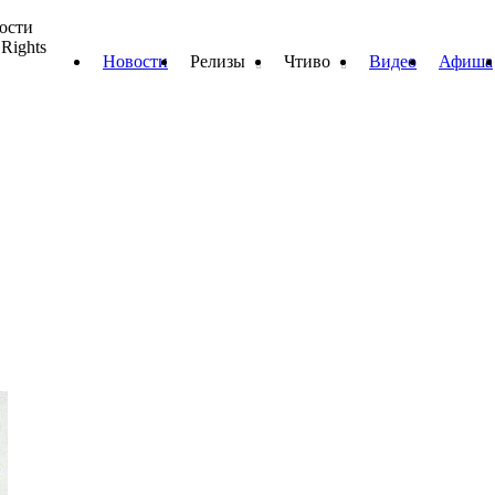
вости
 Rights
Новости
Релизы
Чтиво
Видео
Афиша