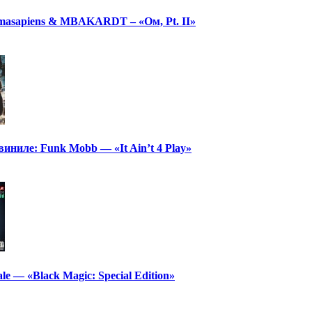
masapiens & MBAKARDT – «Ом, Pt. II»
иниле: Funk Mobb — «It Ain’t 4 Play»
le — «Black Magic: Special Edition»