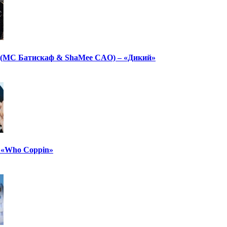
(МС Батискаф & ShaMee CAO) – «Дикий»
– «Who Coppin»