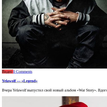
Видео
0 Comments
Yelawolf — «Legend»
Вчера Yelawolf выпустил свой новый альбом «War Story». Вдог