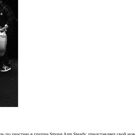
 по участию в группе Strong Arm Steady, представляет свой новый