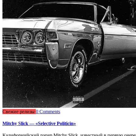
Свежие релизы
0 Comments
Mitchy Slick — «Selective Politicin»
Калифорнийский рэпер Mitchy Slick, известный в первую очередь