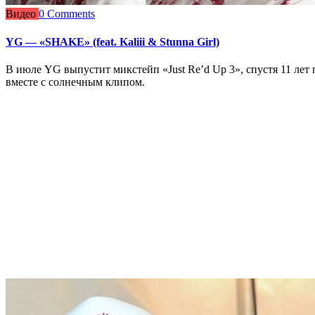
Видео
0 Comments
YG — «SHAKE» (feat. Kaliii & Stunna Girl)
В июле YG выпустит микстейп «Just Re’d Up 3», спустя 11 лет 
вместе с солнечным клипом.