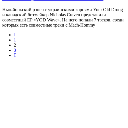
Нью-йоркский рэпер с украинскими корнями Your Old Droog
и канадский битмейкер Nicholas Craven представили
совместный EP «YOD Wave». На него попали 7 треков, среди
которых есть совместные треки с Mach-Hommy
1
2
3