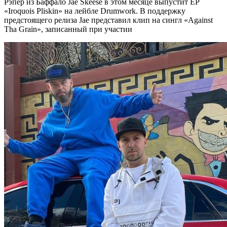
Рэпер из Баффало Jae Skeese в этом месяце выпустит EP
«Iroquois Pliskin» на лейбле Drumwork. В поддержку
предстоящего релиза Jae представил клип на сингл «Against
Tha Grain», записанный при участии