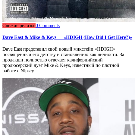
Свежие релизы
0 Comments
Dave East & Mike & Keys — «HDIGH (How Did I Get Here?)»
Dave East представил свой новый микстейп «HDIGH»,
посвящённый его детству и становлению как личности. За
продакшн полностью отвечает калифорнийский
продюсерский дуэт Mike & Keys, известный по плотной
работе с Nipsey