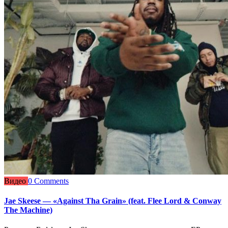
Видео
0 Comments
Jae Skeese — «Against Tha Grain» (feat. Flee Lord & Conway
The Machine)