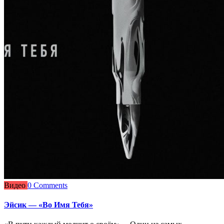
Видео
0 Comments
Эйсик — «Во Имя Тебя»