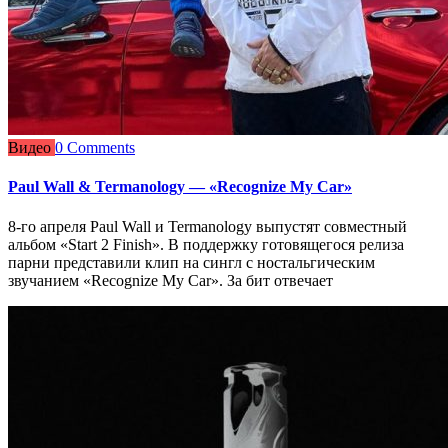
Видео
0 Comments
Paul Wall & Termanology — «Recognize My Car»
8-го апреля Paul Wall и Termanology выпустят совместный
альбом «Start 2 Finish». В поддержку готовящегося релиза
парни представили клип на сингл с ностальгическим
звучанием «Recognize My Car». За бит отвечает