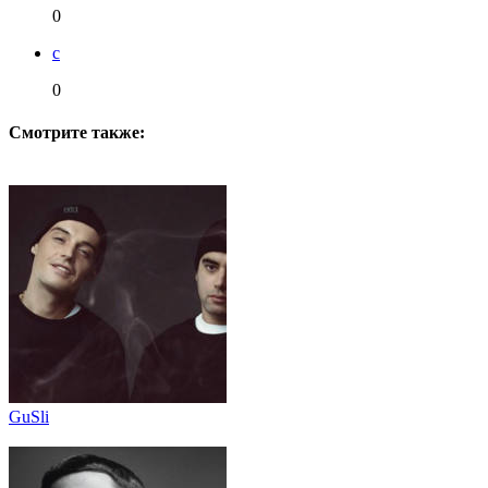
0
c
0
Смотрите также:
GuSli