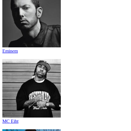
Eminem
MC Eiht