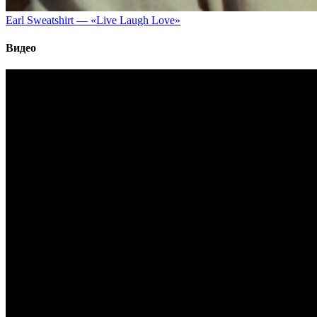
Earl Sweatshirt — «Live Laugh Love»
Видео