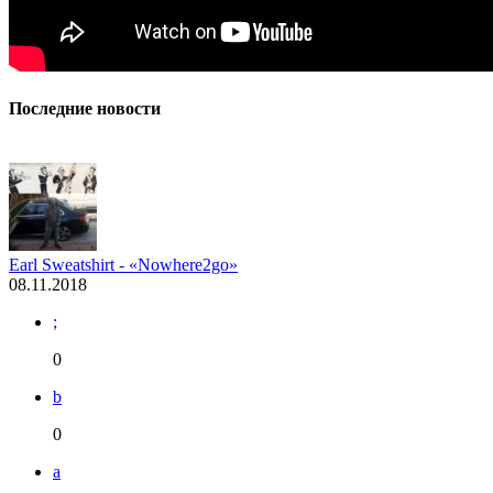
Последние новости
Earl Sweatshirt - «Nowhere2go»
08.11.2018
;
0
b
0
a