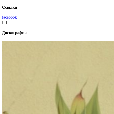
Ссылки
facebook


Дискография