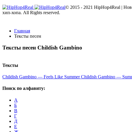
© 2015 - 2021 HipHop4Real | Но
хип-хопа. All Rights reserved.
Главная
Тексты песен
Тексты песен
Childish Gambino
Тексты
Childish Gambino — Feels Like Summer
Childish Gambino — Sum
Поиск по алфавиту:
А
Б
В
Г
Д
Е
Ж