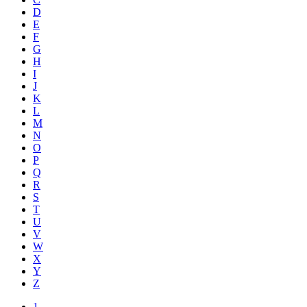
D
E
F
G
H
I
J
K
L
M
N
O
P
Q
R
S
T
U
V
W
X
Y
Z
1