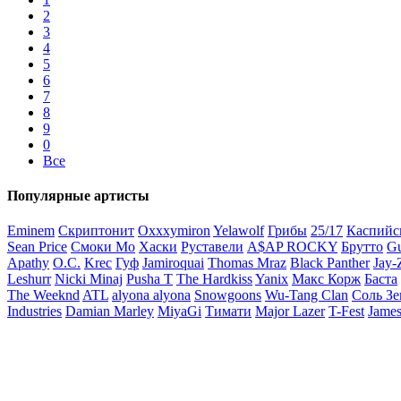
2
3
4
5
6
7
8
9
0
Все
Популярные артисты
Eminem
Скриптонит
Oxxxymiron
Yelawolf
Грибы
25/17
Каспийс
Sean Price
Смоки Мо
Хаски
Руставели
A$AP ROCKY
Брутто
Gu
Apathy
O.C.
Krec
Гуф
Jamiroquai
Thomas Mraz
Black Panther
Jay-
Leshurr
Nicki Minaj
Pusha T
The Hardkiss
Yanix
Макс Корж
Баста
The Weeknd
ATL
alyona alyona
Snowgoons
Wu-Tang Clan
Соль З
Industries
Damian Marley
MiyaGi
Тимати
Major Lazer
T-Fest
James