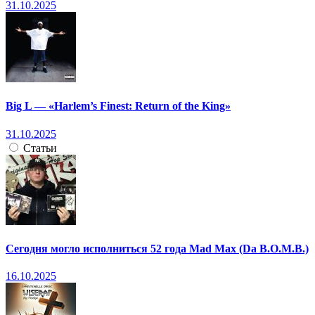
31.10.2025
Big L — «Harlem’s Finest: Return of the King»
31.10.2025
Статьи
Сегодня могло исполниться 52 года Mad Max (Da B.O.M.B.)
16.10.2025