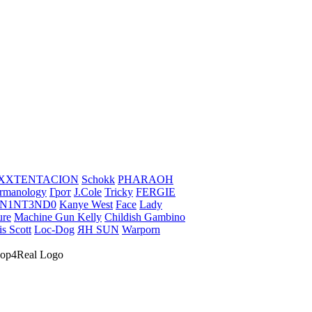
XXTENTACION
Schokk
PHARAOH
rmanology
Грот
J.Cole
Tricky
FERGIE
N1NT3ND0
Kanye West
Face
Lady
ure
Machine Gun Kelly
Childish Gambino
is Scott
Loc-Dog
ЯН SUN
Warporn