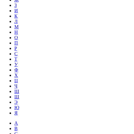
З
И
К
Л
М
Н
О
П
Р
С
Т
У
Ф
Х
Ц
Ч
Ш
Щ
Э
Ю
Я
A
B
C