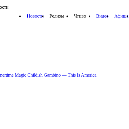
вости
Новости
Релизы
Чтиво
Видео
Афиша
mertime Magic
Childish Gambino — This Is America