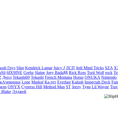
кий Груз
Slim
Kendrick Lamar
Juicy J
ЛСП
Jedi Mind Tricks
SZA
X
Sli
6IX9INE
Grebz
Slaine
Joey Bada$$
Rick Ross
Torii Wolf
rock
Te
Z
Децл
Tekashi69
Tekashi
French Montana
Horus
ONUKA
Nintendo
кАчевники
Lone
Markul
Ка-тет
Everlast
Kalush
Inspectah Deck
Fut
емли
ONYX
Cypress Hill
Method Man
ST
Jeezy
Tyga
Lil Wayne
Trav
 Blake
Элджей